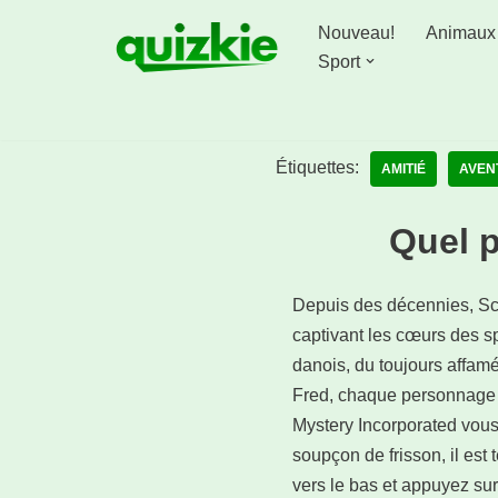
Nouveau!
Animaux
Aller
Sport
au
contenu
Étiquettes:
AMITIÉ
AVEN
Quel 
Depuis des décennies, Sco
captivant les cœurs des s
danois, du toujours affamé
Fred, chaque personnage 
Mystery Incorporated vous
soupçon de frisson, il est 
vers le bas et appuyez su