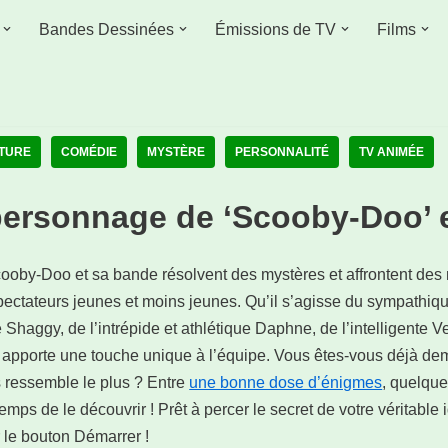
Bandes Dessinées
Émissions de TV
Films
TURE
COMÉDIE
MYSTÈRE
PERSONNALITÉ
TV ANIMÉE
personnage de ‘Scooby-Doo’ e
oby-Doo et sa bande résolvent des mystères et affrontent des 
pectateurs jeunes et moins jeunes. Qu’il s’agisse du sympathi
 Shaggy, de l’intrépide et athlétique Daphne, de l’intelligente 
apporte une touche unique à l’équipe. Vous êtes-vous déjà 
 ressemble le plus ? Entre
une bonne dose d’énigmes
, quelqu
temps de le découvrir ! Prêt à percer le secret de votre véritable i
r le bouton Démarrer !