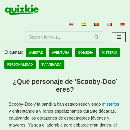
Saltar
al
contenido
Etiquetas:
AMISTAD
AVENTURA
COMEDIA
MISTERIO
PERSONALIDAD
TV ANIMADA
¿Qué personaje de ‘Scooby-Doo’
eres?
Scooby-Doo y la pandilla han estado resolviendo
misterios
y enfrentando a villanos espeluznantes durante décadas,
cautivando los corazones de espectadores jóvenes y
mayores. Ya sea el adorable pero cobarde gran danés, el