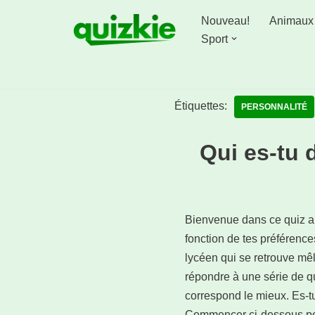
Nouveau!
Animaux
Aller
Sport
au
contenu
Étiquettes:
PERSONNALITÉ
Qui es-tu 
Bienvenue dans ce quiz a
fonction de tes préférence
lycéen qui se retrouve mê
répondre à une série de q
correspond le mieux. Es-tu
Commencer ci-dessous pou