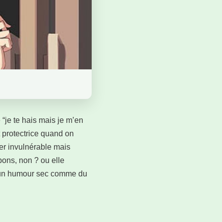
 “je te hais mais je m’en
t protectrice quand on
ler invulnérable mais
nbons, non ? ou elle
vec un humour sec comme du