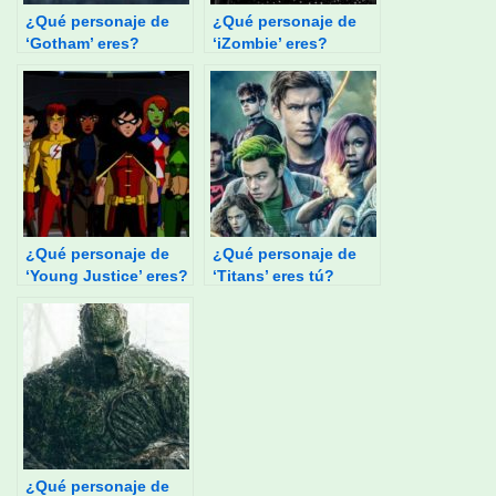
¿Qué personaje de
¿Qué personaje de
‘Gotham’ eres?
‘iZombie’ eres?
¿Qué personaje de
¿Qué personaje de
‘Young Justice’ eres?
‘Titans’ eres tú?
¿Qué personaje de