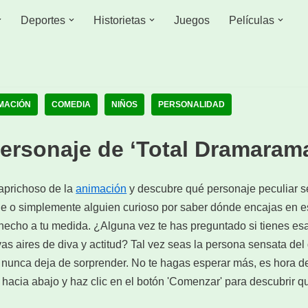
Deportes
Historietas
Juegos
Películas
MACIÓN
COMEDIA
NIÑOS
PERSONALIDAD
ersonaje de ‘Total Dramarama
aprichoso de la
animación
y descubre qué personaje peculiar se
rie o simplemente alguien curioso por saber dónde encajas en es
 hecho a tu medida. ¿Alguna vez te has preguntado si tienes es
vas aires de diva y actitud? Tal vez seas la persona sensata del
nunca deja de sorprender. No te hagas esperar más, es hora de
 hacia abajo y haz clic en el botón 'Comenzar' para descubrir 