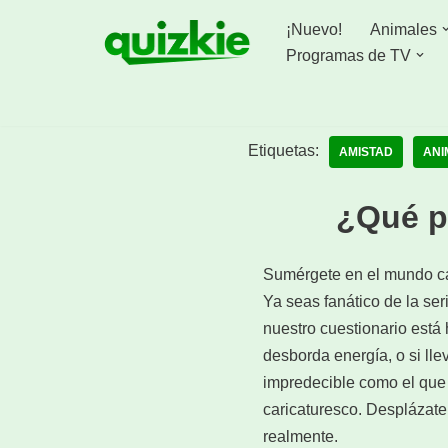
¡Nuevo!
Animales
Saltar
Programas de TV
al
contenido
Etiquetas:
AMISTAD
ANI
¿Qué p
Sumérgete en el mundo c
Ya seas fanático de la se
nuestro cuestionario está
desborda energía, o si lle
impredecible como el que 
caricaturesco. Desplázate
realmente.