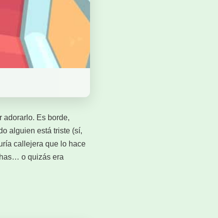
 adorarlo. Es borde,
 alguien está triste (sí,
ría callejera que lo hace
chas… o quizás era