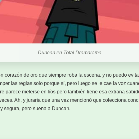
Duncan en Total Dramarama
 corazón de oro que siempre roba la escena, y no puedo evitar
mper las reglas solo porque sí, pero luego se le cae la voz cuando
re parece meterse en líos pero también tiene esa extraña sabidu
 veces. Ah, y juraría que una vez mencionó que colecciona con
oy segura, pero suena a Duncan.