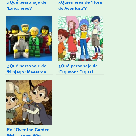
¿Qué personaje de
¿Quién eres de ‘Hora
‘Luca’ eres?
de Aventura’?
¿Qué personaje de
¿Qué personaje de
‘Ninjago: Maestros
‘Digimon: Digital
del Spinjitzu’ eres?
Monsters’ eres?
En “Over the Garden
Wall”, ¿eres Wirt,