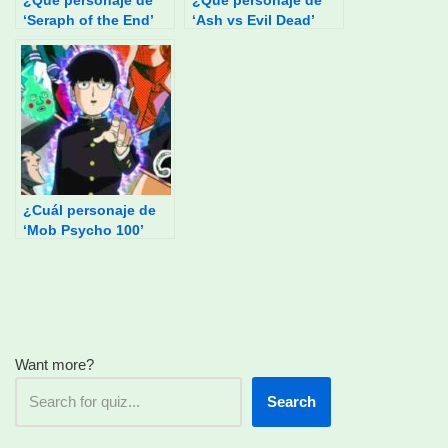
‘Seraph of the End’
‘Ash vs Evil Dead’
eres?
eres?
¿Cuál personaje de
‘Mob Psycho 100’
eres?
Want more?
Search