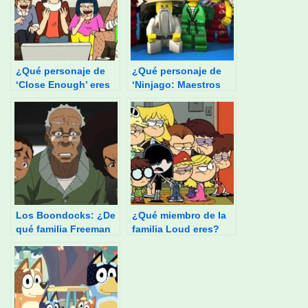
¿Qué personaje de
¿Qué personaje de
‘Close Enough’ eres
‘Ninjago: Maestros
tú?
del Spinjitzu’ eres?
Los Boondocks: ¿De
¿Qué miembro de la
qué familia Freeman
familia Loud eres?
eres?