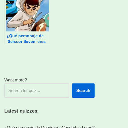
¿Qué personaje de
‘Scissor Seven’ eres
tú?
Want more?
Search
Latest quizzes:
¿Qué personaje de Deadman Wonderland eres?