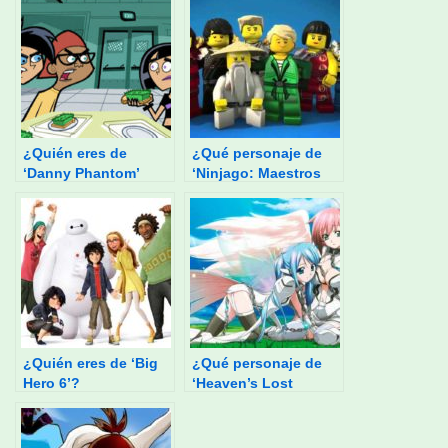
¿Quién eres de
¿Qué personaje de
‘Danny Phantom’
‘Ninjago: Maestros
según tus
del Spinjitzu’ eres?
preferencias
alimentarias?
¿Quién eres de ‘Big
¿Qué personaje de
Hero 6’?
‘Heaven’s Lost
Property’ eres?